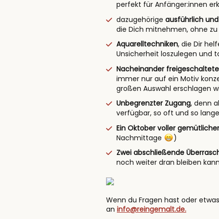
perfekt für Anfänger:innen erk
dazugehörige
ausführlich und 
die Dich mitnehmen, ohne zu
Aquarelltechniken
, die Dir he
Unsicherheit loszulegen und to
Nacheinander freigeschaltete
immer nur auf ein Motiv konze
großen Auswahl erschlagen wi
Unbegrenzter Zugang
, denn a
verfügbar, so oft und so lange
Ein Oktober voller gemütliche
Nachmittage
)
Zwei abschließende Überras
noch weiter dran bleiben kan
Wenn du Fragen hast oder etwas u
an
info@reingemalt.de.