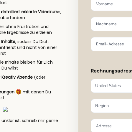
lärt
Vorname
detailliert erklärte Videokurs
e,
 überfordern
Nachname
lfen ohne Frustration und
lle Ergebnisse zu erzielen
 Inhalte
, sodass Du Dich
Email-Adresse
ntrierst und nicht von einer
rst
lle Inhalte bleiben für Dich
 Du willst
Rechnungsadres
r Kreativ Abende
(oder
chungen
mit denen Du
nst
nklar ist, schreib mir gerne
Adresse