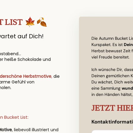
 LIST
artet auf Dich!
Die Autumn Bucket Lis
Kurspaket. Es ist
Dein
Herbst bewusst Zeit 
bstabend...
viel Freude bereitet.
er heiße Schokolade und
Ich wünsche Dir, das
Deinen gemütlichen K
derschöne Herbstmotive
,
die
warme Gefühl von
Du wächst, Dich weit
holen.
eine Sammlung
wund
in den Händen hältst
JETZT HI
 Bucket List:
Kontaktinformat
Motive
, liebevoll illustriert und